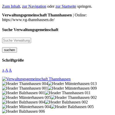
Zum Inhalt
,
zur Navigation
oder
zur Startseite
springen.
Verwaltungsgemeinschaft Thannhausen
| Online:
https://www.vg-thannhausen.de/
Suche Verwaltungsgemeinschaft
suchen
Schriftgröße
A
A
A