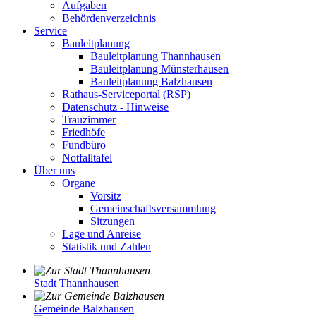
Aufgaben
Behördenverzeichnis
Service
Bauleitplanung
Bauleitplanung Thannhausen
Bauleitplanung Münsterhausen
Bauleitplanung Balzhausen
Rathaus-Serviceportal (RSP)
Datenschutz - Hinweise
Trauzimmer
Friedhöfe
Fundbüro
Notfalltafel
Über uns
Organe
Vorsitz
Gemeinschaftsversammlung
Sitzungen
Lage und Anreise
Statistik und Zahlen
Stadt Thannhausen
Gemeinde Balzhausen