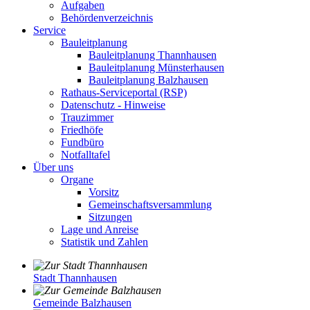
Aufgaben
Behördenverzeichnis
Service
Bauleitplanung
Bauleitplanung Thannhausen
Bauleitplanung Münsterhausen
Bauleitplanung Balzhausen
Rathaus-Serviceportal (RSP)
Datenschutz - Hinweise
Trauzimmer
Friedhöfe
Fundbüro
Notfalltafel
Über uns
Organe
Vorsitz
Gemeinschaftsversammlung
Sitzungen
Lage und Anreise
Statistik und Zahlen
Stadt Thannhausen
Gemeinde Balzhausen