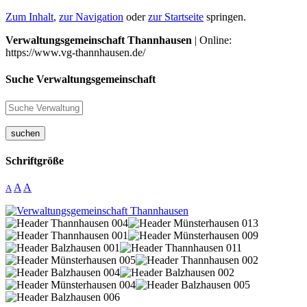
Zum Inhalt
,
zur Navigation
oder
zur Startseite
springen.
Verwaltungsgemeinschaft Thannhausen
| Online:
https://www.vg-thannhausen.de/
Suche Verwaltungsgemeinschaft
suchen
Schriftgröße
A
A
A