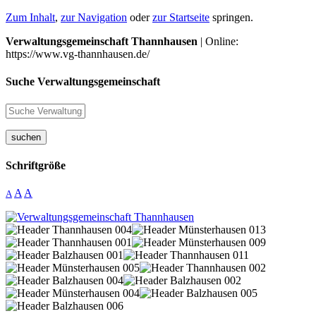
Zum Inhalt
,
zur Navigation
oder
zur Startseite
springen.
Verwaltungsgemeinschaft Thannhausen
| Online:
https://www.vg-thannhausen.de/
Suche Verwaltungsgemeinschaft
suchen
Schriftgröße
A
A
A