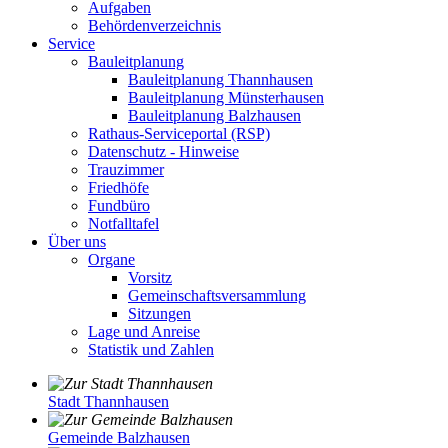
Aufgaben
Behördenverzeichnis
Service
Bauleitplanung
Bauleitplanung Thannhausen
Bauleitplanung Münsterhausen
Bauleitplanung Balzhausen
Rathaus-Serviceportal (RSP)
Datenschutz - Hinweise
Trauzimmer
Friedhöfe
Fundbüro
Notfalltafel
Über uns
Organe
Vorsitz
Gemeinschaftsversammlung
Sitzungen
Lage und Anreise
Statistik und Zahlen
Stadt Thannhausen
Gemeinde Balzhausen