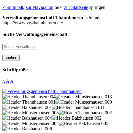
Zum Inhalt
,
zur Navigation
oder
zur Startseite
springen.
Verwaltungsgemeinschaft Thannhausen
| Online:
https://www.vg-thannhausen.de/
Suche Verwaltungsgemeinschaft
suchen
Schriftgröße
A
A
A