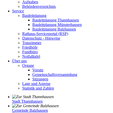
Aufgaben
Behördenverzeichnis
Service
Bauleitplanung
Bauleitplanung Thannhausen
Bauleitplanung Münsterhausen
Bauleitplanung Balzhausen
Rathaus-Serviceportal (RSP)
Datenschutz - Hinweise
Trauzimmer
Friedhöfe
Fundbüro
Notfalltafel
Über uns
Organe
Vorsitz
Gemeinschaftsversammlung
Sitzungen
Lage und Anreise
Statistik und Zahlen
Stadt Thannhausen
Gemeinde Balzhausen