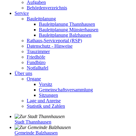
Aufgaben
Behördenverzeichnis
Service
Bauleitplanung
Bauleitplanung Thannhausen
Bauleitplanung Münsterhausen
Bauleitplanung Balzhausen
Rathaus-Serviceportal (RSP)
Datenschutz - Hinweise
Trauzimmer
Friedhöfe
Fundbüro
Notfalltafel
Über uns
Organe
Vorsitz
Gemeinschaftsversammlung
Sitzungen
Lage und Anreise
Statistik und Zahlen
Stadt Thannhausen
Gemeinde Balzhausen