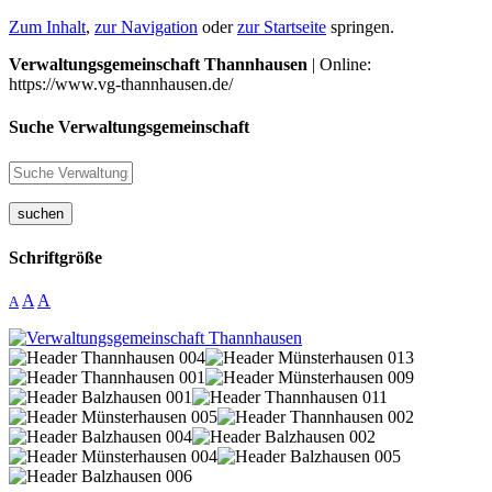
Zum Inhalt
,
zur Navigation
oder
zur Startseite
springen.
Verwaltungsgemeinschaft Thannhausen
| Online:
https://www.vg-thannhausen.de/
Suche Verwaltungsgemeinschaft
suchen
Schriftgröße
A
A
A