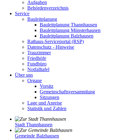
Aufgaben
Behördenverzeichnis
Service
Bauleitplanung
Bauleitplanung Thannhausen
Bauleitplanung Münsterhausen
Bauleitplanung Balzhausen
Rathaus-Serviceportal (RSP)
Datenschutz - Hinweise
Trauzimmer
Friedhöfe
Fundbüro
Notfalltafel
Über uns
Organe
Vorsitz
Gemeinschaftsversammlung
Sitzungen
Lage und Anreise
Statistik und Zahlen
Stadt Thannhausen
Gemeinde Balzhausen