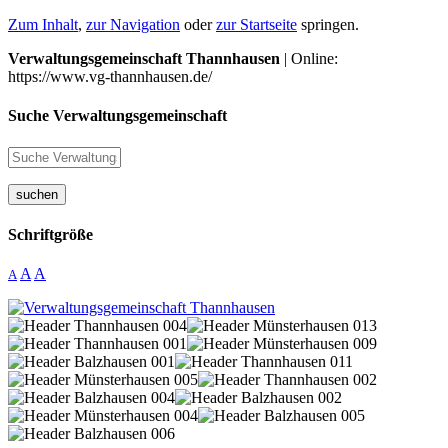
Zum Inhalt
,
zur Navigation
oder
zur Startseite
springen.
Verwaltungsgemeinschaft Thannhausen
| Online:
https://www.vg-thannhausen.de/
Suche Verwaltungsgemeinschaft
suchen
Schriftgröße
A
A
A