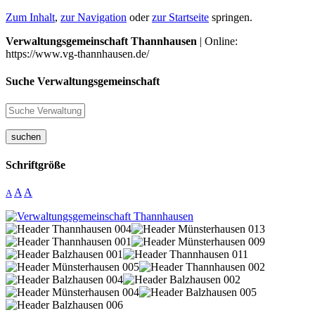
Zum Inhalt
,
zur Navigation
oder
zur Startseite
springen.
Verwaltungsgemeinschaft Thannhausen
| Online:
https://www.vg-thannhausen.de/
Suche Verwaltungsgemeinschaft
suchen
Schriftgröße
A
A
A