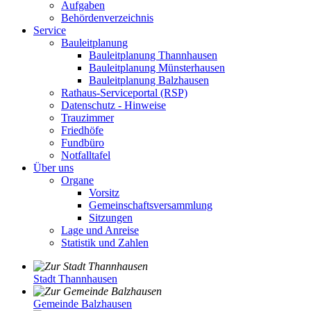
Aufgaben
Behördenverzeichnis
Service
Bauleitplanung
Bauleitplanung Thannhausen
Bauleitplanung Münsterhausen
Bauleitplanung Balzhausen
Rathaus-Serviceportal (RSP)
Datenschutz - Hinweise
Trauzimmer
Friedhöfe
Fundbüro
Notfalltafel
Über uns
Organe
Vorsitz
Gemeinschaftsversammlung
Sitzungen
Lage und Anreise
Statistik und Zahlen
Stadt Thannhausen
Gemeinde Balzhausen