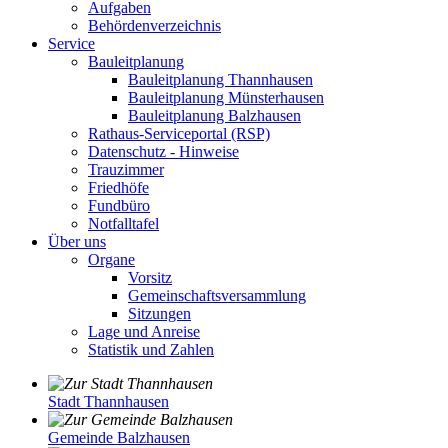
Aufgaben
Behördenverzeichnis
Service
Bauleitplanung
Bauleitplanung Thannhausen
Bauleitplanung Münsterhausen
Bauleitplanung Balzhausen
Rathaus-Serviceportal (RSP)
Datenschutz - Hinweise
Trauzimmer
Friedhöfe
Fundbüro
Notfalltafel
Über uns
Organe
Vorsitz
Gemeinschaftsversammlung
Sitzungen
Lage und Anreise
Statistik und Zahlen
Stadt Thannhausen
Gemeinde Balzhausen