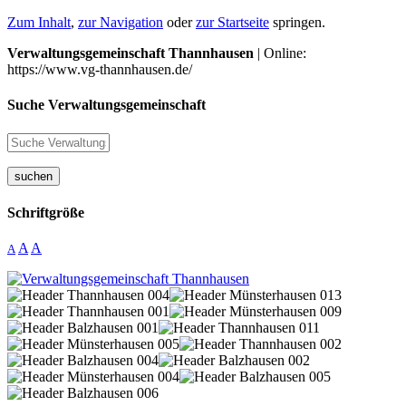
Zum Inhalt
,
zur Navigation
oder
zur Startseite
springen.
Verwaltungsgemeinschaft Thannhausen
| Online:
https://www.vg-thannhausen.de/
Suche Verwaltungsgemeinschaft
suchen
Schriftgröße
A
A
A