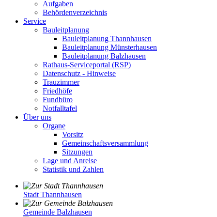
Aufgaben
Behördenverzeichnis
Service
Bauleitplanung
Bauleitplanung Thannhausen
Bauleitplanung Münsterhausen
Bauleitplanung Balzhausen
Rathaus-Serviceportal (RSP)
Datenschutz - Hinweise
Trauzimmer
Friedhöfe
Fundbüro
Notfalltafel
Über uns
Organe
Vorsitz
Gemeinschaftsversammlung
Sitzungen
Lage und Anreise
Statistik und Zahlen
Stadt Thannhausen
Gemeinde Balzhausen