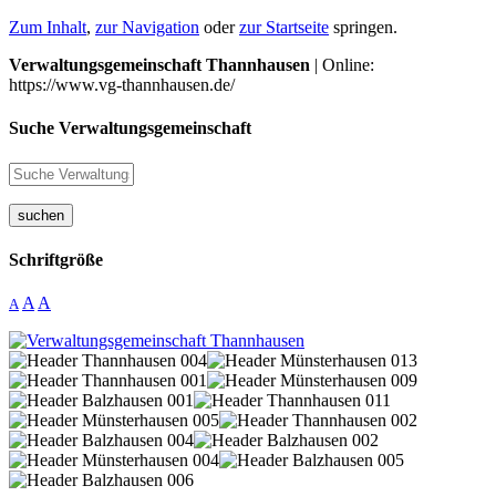
Zum Inhalt
,
zur Navigation
oder
zur Startseite
springen.
Verwaltungsgemeinschaft Thannhausen
| Online:
https://www.vg-thannhausen.de/
Suche Verwaltungsgemeinschaft
suchen
Schriftgröße
A
A
A