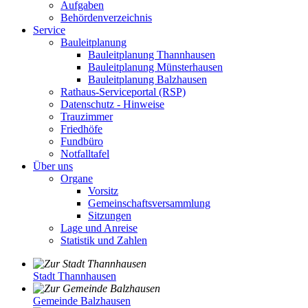
Aufgaben
Behördenverzeichnis
Service
Bauleitplanung
Bauleitplanung Thannhausen
Bauleitplanung Münsterhausen
Bauleitplanung Balzhausen
Rathaus-Serviceportal (RSP)
Datenschutz - Hinweise
Trauzimmer
Friedhöfe
Fundbüro
Notfalltafel
Über uns
Organe
Vorsitz
Gemeinschaftsversammlung
Sitzungen
Lage und Anreise
Statistik und Zahlen
Stadt Thannhausen
Gemeinde Balzhausen