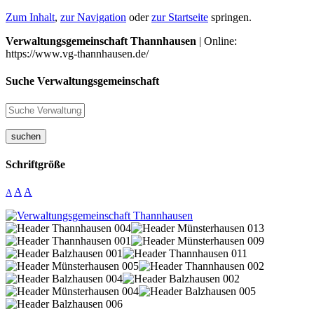
Zum Inhalt
,
zur Navigation
oder
zur Startseite
springen.
Verwaltungsgemeinschaft Thannhausen
| Online:
https://www.vg-thannhausen.de/
Suche Verwaltungsgemeinschaft
suchen
Schriftgröße
A
A
A