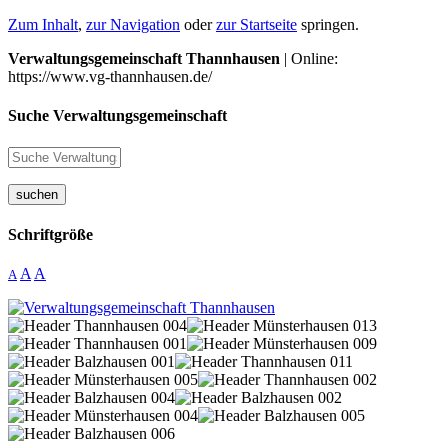
Zum Inhalt
,
zur Navigation
oder
zur Startseite
springen.
Verwaltungsgemeinschaft Thannhausen
| Online:
https://www.vg-thannhausen.de/
Suche Verwaltungsgemeinschaft
suchen
Schriftgröße
A
A
A