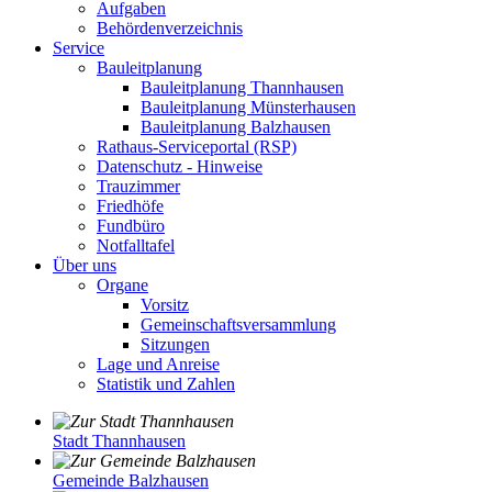
Aufgaben
Behördenverzeichnis
Service
Bauleitplanung
Bauleitplanung Thannhausen
Bauleitplanung Münsterhausen
Bauleitplanung Balzhausen
Rathaus-Serviceportal (RSP)
Datenschutz - Hinweise
Trauzimmer
Friedhöfe
Fundbüro
Notfalltafel
Über uns
Organe
Vorsitz
Gemeinschaftsversammlung
Sitzungen
Lage und Anreise
Statistik und Zahlen
Stadt Thannhausen
Gemeinde Balzhausen