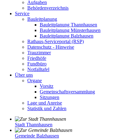
Aufgaben
Behördenverzeichnis
Service
Bauleitplanung
Bauleitplanung Thannhausen
Bauleitplanung Münsterhausen
Bauleitplanung Balzhausen
Rathaus-Serviceportal (RSP)
Datenschutz - Hinweise
Trauzimmer
Friedhöfe
Fundbüro
Notfalltafel
Über uns
Organe
Vorsitz
Gemeinschaftsversammlung
Sitzungen
Lage und Anreise
Statistik und Zahlen
Stadt Thannhausen
Gemeinde Balzhausen