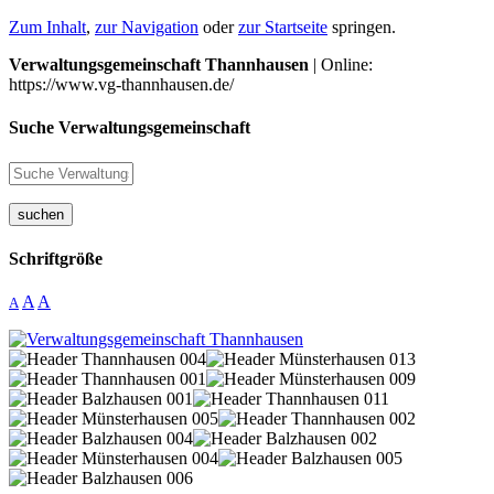
Zum Inhalt
,
zur Navigation
oder
zur Startseite
springen.
Verwaltungsgemeinschaft Thannhausen
| Online:
https://www.vg-thannhausen.de/
Suche Verwaltungsgemeinschaft
suchen
Schriftgröße
A
A
A