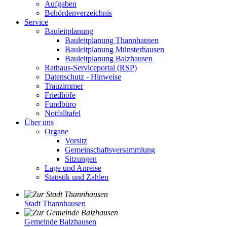
Aufgaben
Behördenverzeichnis
Service
Bauleitplanung
Bauleitplanung Thannhausen
Bauleitplanung Münsterhausen
Bauleitplanung Balzhausen
Rathaus-Serviceportal (RSP)
Datenschutz - Hinweise
Trauzimmer
Friedhöfe
Fundbüro
Notfalltafel
Über uns
Organe
Vorsitz
Gemeinschaftsversammlung
Sitzungen
Lage und Anreise
Statistik und Zahlen
Stadt Thannhausen
Gemeinde Balzhausen