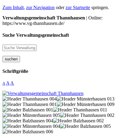
Zum Inhalt
,
zur Navigation
oder
zur Startseite
springen.
Verwaltungsgemeinschaft Thannhausen
| Online:
https://www.vg-thannhausen.de/
Suche Verwaltungsgemeinschaft
suchen
Schriftgröße
A
A
A