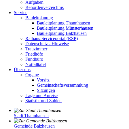
Aufgaben
Behördenverzeichnis
Service
Bauleitplanung
Bauleitplanung Thannhausen
Bauleitplanung Münsterhausen
Bauleitplanung Balzhausen
Rathaus-Serviceportal (RSP)
Datenschutz - Hinweise
Trauzimmer
Friedhöfe
Fundbüro
Notfalltafel
Über uns
Organe
Vorsitz
Gemeinschaftsversammlung
Sitzungen
Lage und Anreise
Statistik und Zahlen
Stadt Thannhausen
Gemeinde Balzhausen