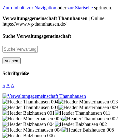
Zum Inhalt
,
zur Navigation
oder
zur Startseite
springen.
Verwaltungsgemeinschaft Thannhausen
| Online:
https://www.vg-thannhausen.de/
Suche Verwaltungsgemeinschaft
suchen
Schriftgröße
A
A
A