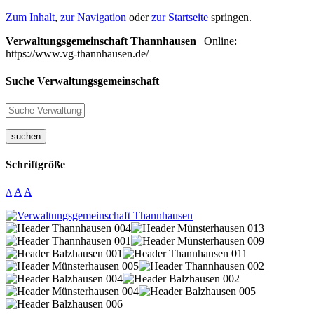
Zum Inhalt
,
zur Navigation
oder
zur Startseite
springen.
Verwaltungsgemeinschaft Thannhausen
| Online:
https://www.vg-thannhausen.de/
Suche Verwaltungsgemeinschaft
suchen
Schriftgröße
A
A
A