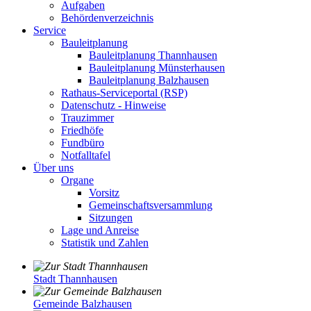
Aufgaben
Behördenverzeichnis
Service
Bauleitplanung
Bauleitplanung Thannhausen
Bauleitplanung Münsterhausen
Bauleitplanung Balzhausen
Rathaus-Serviceportal (RSP)
Datenschutz - Hinweise
Trauzimmer
Friedhöfe
Fundbüro
Notfalltafel
Über uns
Organe
Vorsitz
Gemeinschaftsversammlung
Sitzungen
Lage und Anreise
Statistik und Zahlen
Stadt Thannhausen
Gemeinde Balzhausen