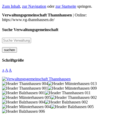
Zum Inhalt
,
zur Navigation
oder
zur Startseite
springen.
Verwaltungsgemeinschaft Thannhausen
| Online:
https://www.vg-thannhausen.de/
Suche Verwaltungsgemeinschaft
suchen
Schriftgröße
A
A
A