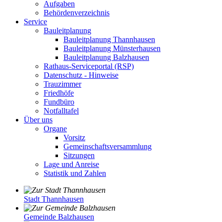
Aufgaben
Behördenverzeichnis
Service
Bauleitplanung
Bauleitplanung Thannhausen
Bauleitplanung Münsterhausen
Bauleitplanung Balzhausen
Rathaus-Serviceportal (RSP)
Datenschutz - Hinweise
Trauzimmer
Friedhöfe
Fundbüro
Notfalltafel
Über uns
Organe
Vorsitz
Gemeinschaftsversammlung
Sitzungen
Lage und Anreise
Statistik und Zahlen
Stadt Thannhausen
Gemeinde Balzhausen