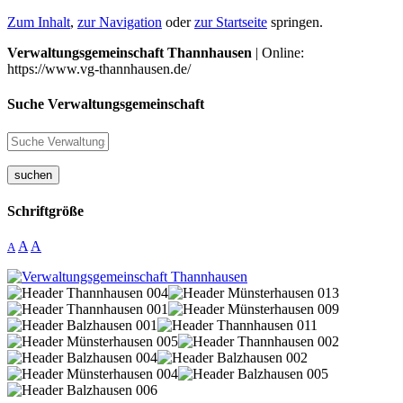
Zum Inhalt
,
zur Navigation
oder
zur Startseite
springen.
Verwaltungsgemeinschaft Thannhausen
| Online:
https://www.vg-thannhausen.de/
Suche Verwaltungsgemeinschaft
suchen
Schriftgröße
A
A
A