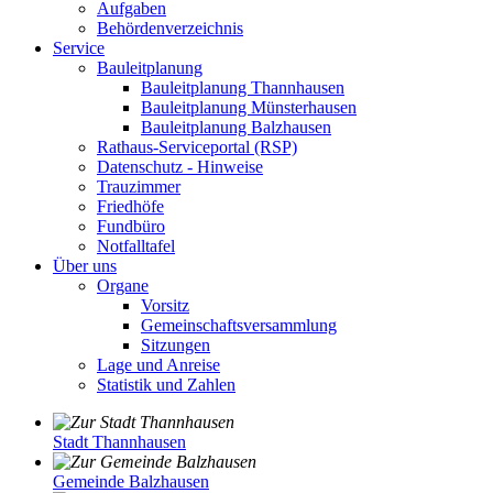
Aufgaben
Behördenverzeichnis
Service
Bauleitplanung
Bauleitplanung Thannhausen
Bauleitplanung Münsterhausen
Bauleitplanung Balzhausen
Rathaus-Serviceportal (RSP)
Datenschutz - Hinweise
Trauzimmer
Friedhöfe
Fundbüro
Notfalltafel
Über uns
Organe
Vorsitz
Gemeinschaftsversammlung
Sitzungen
Lage und Anreise
Statistik und Zahlen
Stadt Thannhausen
Gemeinde Balzhausen