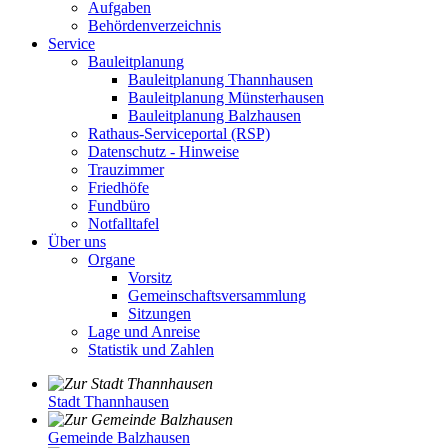
Aufgaben
Behördenverzeichnis
Service
Bauleitplanung
Bauleitplanung Thannhausen
Bauleitplanung Münsterhausen
Bauleitplanung Balzhausen
Rathaus-Serviceportal (RSP)
Datenschutz - Hinweise
Trauzimmer
Friedhöfe
Fundbüro
Notfalltafel
Über uns
Organe
Vorsitz
Gemeinschaftsversammlung
Sitzungen
Lage und Anreise
Statistik und Zahlen
Stadt Thannhausen
Gemeinde Balzhausen