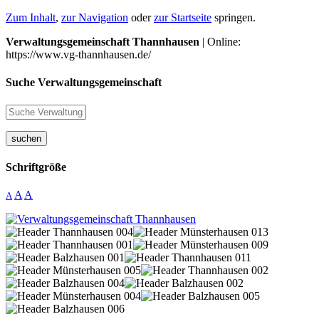
Zum Inhalt
,
zur Navigation
oder
zur Startseite
springen.
Verwaltungsgemeinschaft Thannhausen
| Online:
https://www.vg-thannhausen.de/
Suche Verwaltungsgemeinschaft
suchen
Schriftgröße
A
A
A