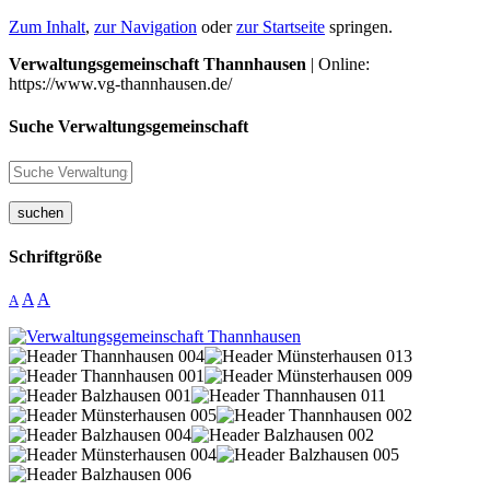
Zum Inhalt
,
zur Navigation
oder
zur Startseite
springen.
Verwaltungsgemeinschaft Thannhausen
| Online:
https://www.vg-thannhausen.de/
Suche Verwaltungsgemeinschaft
suchen
Schriftgröße
A
A
A