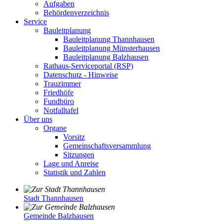
Aufgaben
Behördenverzeichnis
Service
Bauleitplanung
Bauleitplanung Thannhausen
Bauleitplanung Münsterhausen
Bauleitplanung Balzhausen
Rathaus-Serviceportal (RSP)
Datenschutz - Hinweise
Trauzimmer
Friedhöfe
Fundbüro
Notfalltafel
Über uns
Organe
Vorsitz
Gemeinschaftsversammlung
Sitzungen
Lage und Anreise
Statistik und Zahlen
Stadt Thannhausen
Gemeinde Balzhausen