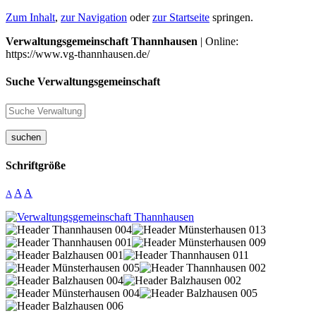
Zum Inhalt
,
zur Navigation
oder
zur Startseite
springen.
Verwaltungsgemeinschaft Thannhausen
| Online:
https://www.vg-thannhausen.de/
Suche Verwaltungsgemeinschaft
suchen
Schriftgröße
A
A
A