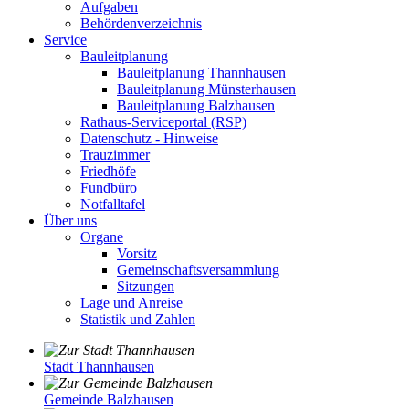
Aufgaben
Behördenverzeichnis
Service
Bauleitplanung
Bauleitplanung Thannhausen
Bauleitplanung Münsterhausen
Bauleitplanung Balzhausen
Rathaus-Serviceportal (RSP)
Datenschutz - Hinweise
Trauzimmer
Friedhöfe
Fundbüro
Notfalltafel
Über uns
Organe
Vorsitz
Gemeinschaftsversammlung
Sitzungen
Lage und Anreise
Statistik und Zahlen
Stadt Thannhausen
Gemeinde Balzhausen