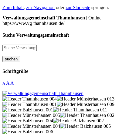
Zum Inhalt
,
zur Navigation
oder
zur Startseite
springen.
Verwaltungsgemeinschaft Thannhausen
| Online:
https://www.vg-thannhausen.de/
Suche Verwaltungsgemeinschaft
suchen
Schriftgröße
A
A
A