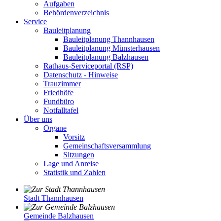
Aufgaben
Behördenverzeichnis
Service
Bauleitplanung
Bauleitplanung Thannhausen
Bauleitplanung Münsterhausen
Bauleitplanung Balzhausen
Rathaus-Serviceportal (RSP)
Datenschutz - Hinweise
Trauzimmer
Friedhöfe
Fundbüro
Notfalltafel
Über uns
Organe
Vorsitz
Gemeinschaftsversammlung
Sitzungen
Lage und Anreise
Statistik und Zahlen
Stadt Thannhausen
Gemeinde Balzhausen