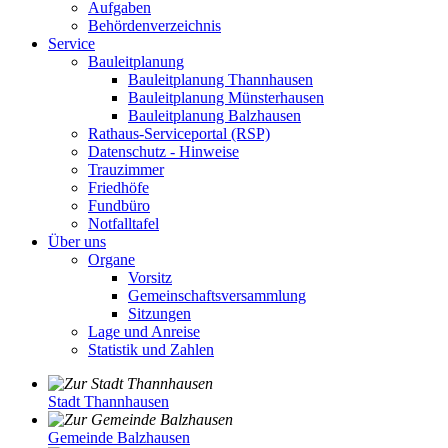
Aufgaben
Behördenverzeichnis
Service
Bauleitplanung
Bauleitplanung Thannhausen
Bauleitplanung Münsterhausen
Bauleitplanung Balzhausen
Rathaus-Serviceportal (RSP)
Datenschutz - Hinweise
Trauzimmer
Friedhöfe
Fundbüro
Notfalltafel
Über uns
Organe
Vorsitz
Gemeinschaftsversammlung
Sitzungen
Lage und Anreise
Statistik und Zahlen
Stadt Thannhausen
Gemeinde Balzhausen