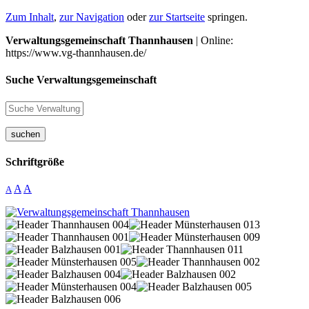
Zum Inhalt
,
zur Navigation
oder
zur Startseite
springen.
Verwaltungsgemeinschaft Thannhausen
| Online:
https://www.vg-thannhausen.de/
Suche Verwaltungsgemeinschaft
suchen
Schriftgröße
A
A
A