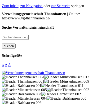
Zum Inhalt
,
zur Navigation
oder
zur Startseite
springen.
Verwaltungsgemeinschaft Thannhausen
| Online:
https://www.vg-thannhausen.de/
Suche Verwaltungsgemeinschaft
suchen
Schriftgröße
A
A
A