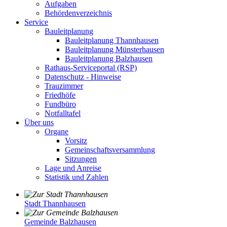
Aufgaben
Behördenverzeichnis
Service
Bauleitplanung
Bauleitplanung Thannhausen
Bauleitplanung Münsterhausen
Bauleitplanung Balzhausen
Rathaus-Serviceportal (RSP)
Datenschutz - Hinweise
Trauzimmer
Friedhöfe
Fundbüro
Notfalltafel
Über uns
Organe
Vorsitz
Gemeinschaftsversammlung
Sitzungen
Lage und Anreise
Statistik und Zahlen
Stadt Thannhausen
Gemeinde Balzhausen