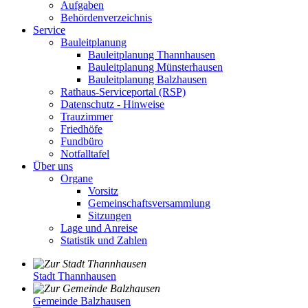
Aufgaben
Behördenverzeichnis
Service
Bauleitplanung
Bauleitplanung Thannhausen
Bauleitplanung Münsterhausen
Bauleitplanung Balzhausen
Rathaus-Serviceportal (RSP)
Datenschutz - Hinweise
Trauzimmer
Friedhöfe
Fundbüro
Notfalltafel
Über uns
Organe
Vorsitz
Gemeinschaftsversammlung
Sitzungen
Lage und Anreise
Statistik und Zahlen
Stadt Thannhausen
Gemeinde Balzhausen