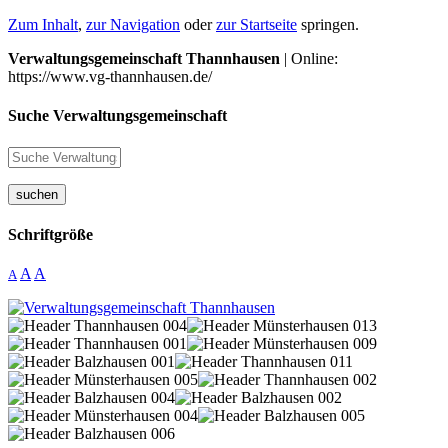
Zum Inhalt
,
zur Navigation
oder
zur Startseite
springen.
Verwaltungsgemeinschaft Thannhausen
| Online:
https://www.vg-thannhausen.de/
Suche Verwaltungsgemeinschaft
suchen
Schriftgröße
A
A
A