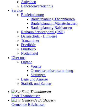
Aufgaben
Behördenverzeichnis
Service
Bauleitplanung
Bauleitplanung Thannhausen
Bauleitplanung Münsterhausen
Bauleitplanung Balzhausen
Rathaus-Serviceportal (RSP)
Datenschutz - Hinweise
Trauzimmer
Friedhöfe
Fundbüro
Notfalltafel
Über uns
Organe
Vorsitz
Gemeinschaftsversammlung
Sitzungen
Lage und Anreise
Statistik und Zahlen
Stadt Thannhausen
Gemeinde Balzhausen