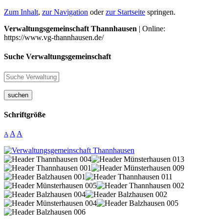
Zum Inhalt
,
zur Navigation
oder
zur Startseite
springen.
Verwaltungsgemeinschaft Thannhausen
| Online:
https://www.vg-thannhausen.de/
Suche Verwaltungsgemeinschaft
suchen
Schriftgröße
A
A
A