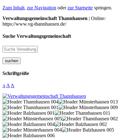
Zum Inhalt
,
zur Navigation
oder
zur Startseite
springen.
Verwaltungsgemeinschaft Thannhausen
| Online:
https://www.vg-thannhausen.de/
Suche Verwaltungsgemeinschaft
suchen
Schriftgröße
A
A
A