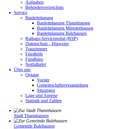
Aufgaben
Behördenverzeichnis
Service
Bauleitplanung
Bauleitplanung Thannhausen
Bauleitplanung Münsterhausen
Bauleitplanung Balzhausen
Rathaus-Serviceportal (RSP)
Datenschutz - Hinweise
Trauzimmer
Friedhöfe
Fundbüro
Notfalltafel
Über uns
Organe
Vorsitz
Gemeinschaftsversammlung
Sitzungen
Lage und Anreise
Statistik und Zahlen
Stadt Thannhausen
Gemeinde Balzhausen