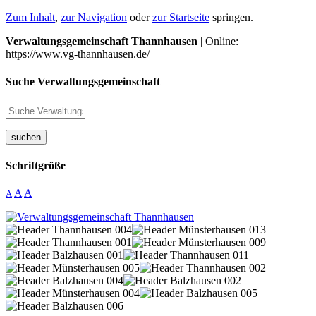
Zum Inhalt
,
zur Navigation
oder
zur Startseite
springen.
Verwaltungsgemeinschaft Thannhausen
| Online:
https://www.vg-thannhausen.de/
Suche Verwaltungsgemeinschaft
suchen
Schriftgröße
A
A
A