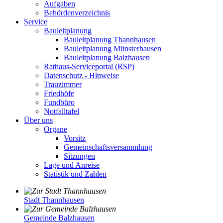
Aufgaben
Behördenverzeichnis
Service
Bauleitplanung
Bauleitplanung Thannhausen
Bauleitplanung Münsterhausen
Bauleitplanung Balzhausen
Rathaus-Serviceportal (RSP)
Datenschutz - Hinweise
Trauzimmer
Friedhöfe
Fundbüro
Notfalltafel
Über uns
Organe
Vorsitz
Gemeinschaftsversammlung
Sitzungen
Lage und Anreise
Statistik und Zahlen
Stadt Thannhausen
Gemeinde Balzhausen