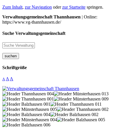
Zum Inhalt
,
zur Navigation
oder
zur Startseite
springen.
Verwaltungsgemeinschaft Thannhausen
| Online:
https://www.vg-thannhausen.de/
Suche Verwaltungsgemeinschaft
suchen
Schriftgröße
A
A
A