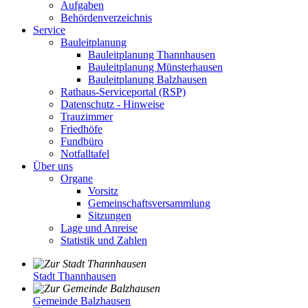
Aufgaben
Behördenverzeichnis
Service
Bauleitplanung
Bauleitplanung Thannhausen
Bauleitplanung Münsterhausen
Bauleitplanung Balzhausen
Rathaus-Serviceportal (RSP)
Datenschutz - Hinweise
Trauzimmer
Friedhöfe
Fundbüro
Notfalltafel
Über uns
Organe
Vorsitz
Gemeinschaftsversammlung
Sitzungen
Lage und Anreise
Statistik und Zahlen
Stadt Thannhausen
Gemeinde Balzhausen