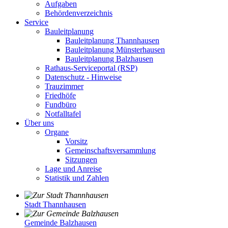
Aufgaben
Behördenverzeichnis
Service
Bauleitplanung
Bauleitplanung Thannhausen
Bauleitplanung Münsterhausen
Bauleitplanung Balzhausen
Rathaus-Serviceportal (RSP)
Datenschutz - Hinweise
Trauzimmer
Friedhöfe
Fundbüro
Notfalltafel
Über uns
Organe
Vorsitz
Gemeinschaftsversammlung
Sitzungen
Lage und Anreise
Statistik und Zahlen
Stadt Thannhausen
Gemeinde Balzhausen