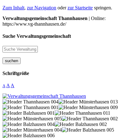
Zum Inhalt
,
zur Navigation
oder
zur Startseite
springen.
Verwaltungsgemeinschaft Thannhausen
| Online:
https://www.vg-thannhausen.de/
Suche Verwaltungsgemeinschaft
suchen
Schriftgröße
A
A
A