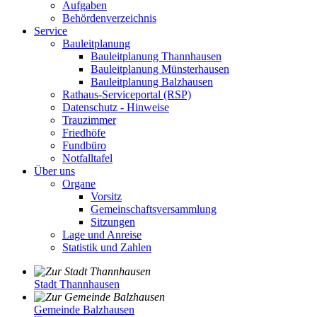
Aufgaben
Behördenverzeichnis
Service
Bauleitplanung
Bauleitplanung Thannhausen
Bauleitplanung Münsterhausen
Bauleitplanung Balzhausen
Rathaus-Serviceportal (RSP)
Datenschutz - Hinweise
Trauzimmer
Friedhöfe
Fundbüro
Notfalltafel
Über uns
Organe
Vorsitz
Gemeinschaftsversammlung
Sitzungen
Lage und Anreise
Statistik und Zahlen
Stadt Thannhausen
Gemeinde Balzhausen