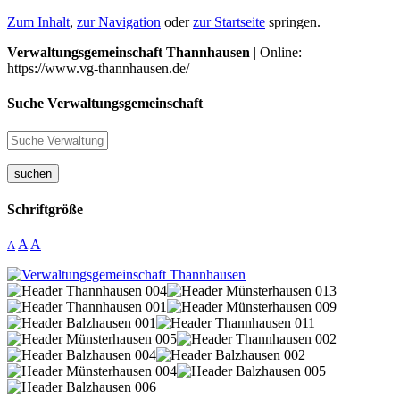
Zum Inhalt
,
zur Navigation
oder
zur Startseite
springen.
Verwaltungsgemeinschaft Thannhausen
| Online:
https://www.vg-thannhausen.de/
Suche Verwaltungsgemeinschaft
suchen
Schriftgröße
A
A
A