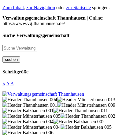
Zum Inhalt
,
zur Navigation
oder
zur Startseite
springen.
Verwaltungsgemeinschaft Thannhausen
| Online:
https://www.vg-thannhausen.de/
Suche Verwaltungsgemeinschaft
suchen
Schriftgröße
A
A
A