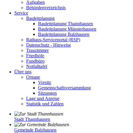
Aufgaben
Behördenverzeichnis
Service
Bauleitplanung
Bauleitplanung Thannhausen
Bauleitplanung Münsterhausen
Bauleitplanung Balzhausen
Rathaus-Serviceportal (RSP)
Datenschutz - Hinweise
Trauzimmer
Friedhöfe
Fundbüro
Notfalltafel
Über uns
Organe
Vorsitz
Gemeinschaftsversammlung
Sitzungen
Lage und Anreise
Statistik und Zahlen
Stadt Thannhausen
Gemeinde Balzhausen