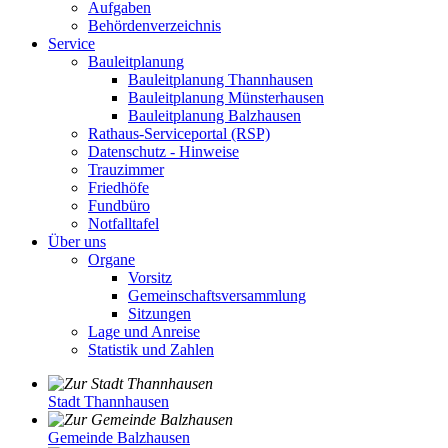
Aufgaben
Behördenverzeichnis
Service
Bauleitplanung
Bauleitplanung Thannhausen
Bauleitplanung Münsterhausen
Bauleitplanung Balzhausen
Rathaus-Serviceportal (RSP)
Datenschutz - Hinweise
Trauzimmer
Friedhöfe
Fundbüro
Notfalltafel
Über uns
Organe
Vorsitz
Gemeinschaftsversammlung
Sitzungen
Lage und Anreise
Statistik und Zahlen
Stadt Thannhausen
Gemeinde Balzhausen