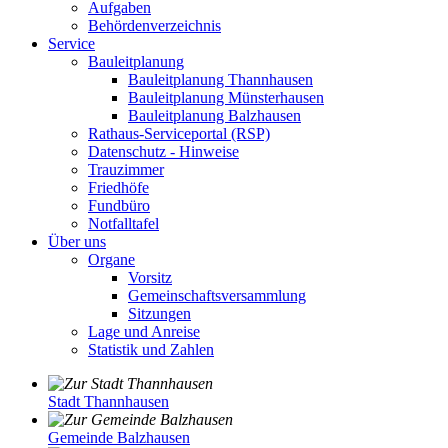
Aufgaben
Behördenverzeichnis
Service
Bauleitplanung
Bauleitplanung Thannhausen
Bauleitplanung Münsterhausen
Bauleitplanung Balzhausen
Rathaus-Serviceportal (RSP)
Datenschutz - Hinweise
Trauzimmer
Friedhöfe
Fundbüro
Notfalltafel
Über uns
Organe
Vorsitz
Gemeinschaftsversammlung
Sitzungen
Lage und Anreise
Statistik und Zahlen
Stadt Thannhausen
Gemeinde Balzhausen