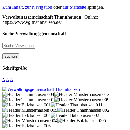
Zum Inhalt
,
zur Navigation
oder
zur Startseite
springen.
Verwaltungsgemeinschaft Thannhausen
| Online:
https://www.vg-thannhausen.de/
Suche Verwaltungsgemeinschaft
suchen
Schriftgröße
A
A
A