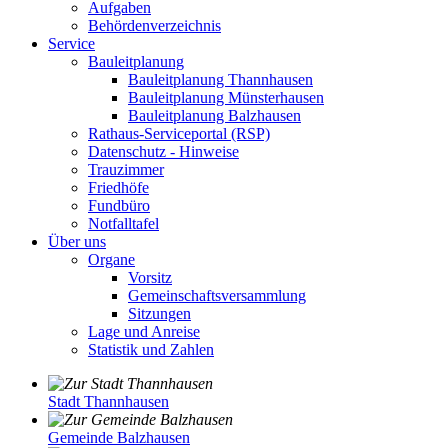
Aufgaben
Behördenverzeichnis
Service
Bauleitplanung
Bauleitplanung Thannhausen
Bauleitplanung Münsterhausen
Bauleitplanung Balzhausen
Rathaus-Serviceportal (RSP)
Datenschutz - Hinweise
Trauzimmer
Friedhöfe
Fundbüro
Notfalltafel
Über uns
Organe
Vorsitz
Gemeinschaftsversammlung
Sitzungen
Lage und Anreise
Statistik und Zahlen
Stadt Thannhausen
Gemeinde Balzhausen