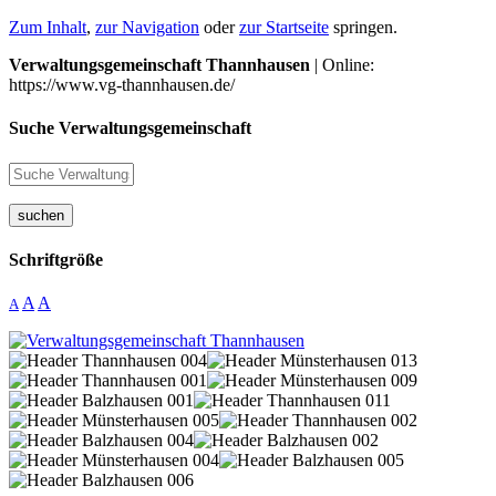
Zum Inhalt
,
zur Navigation
oder
zur Startseite
springen.
Verwaltungsgemeinschaft Thannhausen
| Online:
https://www.vg-thannhausen.de/
Suche Verwaltungsgemeinschaft
suchen
Schriftgröße
A
A
A