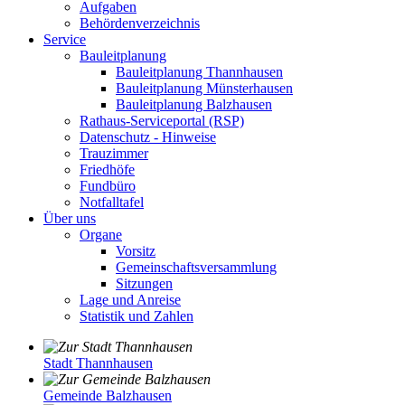
Aufgaben
Behördenverzeichnis
Service
Bauleitplanung
Bauleitplanung Thannhausen
Bauleitplanung Münsterhausen
Bauleitplanung Balzhausen
Rathaus-Serviceportal (RSP)
Datenschutz - Hinweise
Trauzimmer
Friedhöfe
Fundbüro
Notfalltafel
Über uns
Organe
Vorsitz
Gemeinschaftsversammlung
Sitzungen
Lage und Anreise
Statistik und Zahlen
Stadt Thannhausen
Gemeinde Balzhausen