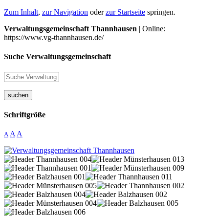
Zum Inhalt
,
zur Navigation
oder
zur Startseite
springen.
Verwaltungsgemeinschaft Thannhausen
| Online:
https://www.vg-thannhausen.de/
Suche Verwaltungsgemeinschaft
suchen
Schriftgröße
A
A
A