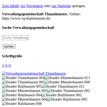
Zum Inhalt
,
zur Navigation
oder
zur Startseite
springen.
Verwaltungsgemeinschaft Thannhausen
| Online:
https://www.vg-thannhausen.de/
Suche Verwaltungsgemeinschaft
suchen
Schriftgröße
A
A
A