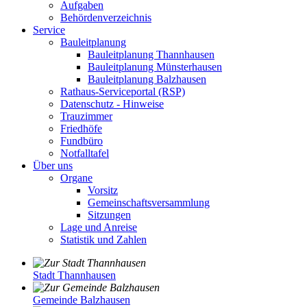
Aufgaben
Behördenverzeichnis
Service
Bauleitplanung
Bauleitplanung Thannhausen
Bauleitplanung Münsterhausen
Bauleitplanung Balzhausen
Rathaus-Serviceportal (RSP)
Datenschutz - Hinweise
Trauzimmer
Friedhöfe
Fundbüro
Notfalltafel
Über uns
Organe
Vorsitz
Gemeinschaftsversammlung
Sitzungen
Lage und Anreise
Statistik und Zahlen
Stadt Thannhausen
Gemeinde Balzhausen