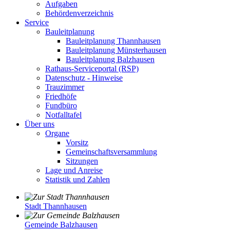
Aufgaben
Behördenverzeichnis
Service
Bauleitplanung
Bauleitplanung Thannhausen
Bauleitplanung Münsterhausen
Bauleitplanung Balzhausen
Rathaus-Serviceportal (RSP)
Datenschutz - Hinweise
Trauzimmer
Friedhöfe
Fundbüro
Notfalltafel
Über uns
Organe
Vorsitz
Gemeinschaftsversammlung
Sitzungen
Lage und Anreise
Statistik und Zahlen
Stadt Thannhausen
Gemeinde Balzhausen