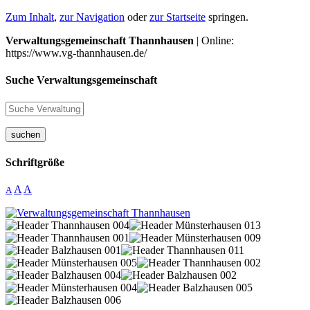
Zum Inhalt
,
zur Navigation
oder
zur Startseite
springen.
Verwaltungsgemeinschaft Thannhausen
| Online:
https://www.vg-thannhausen.de/
Suche Verwaltungsgemeinschaft
suchen
Schriftgröße
A
A
A