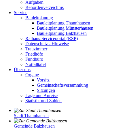
Aufgaben
Behördenverzeichnis
Service
Bauleitplanung
Bauleitplanung Thannhausen
Bauleitplanung Münsterhausen
Bauleitplanung Balzhausen
Rathaus-Serviceportal (RSP)
Datenschutz - Hinweise
Trauzimmer
Friedhöfe
Fundbüro
Notfalltafel
Über uns
Organe
Vorsitz
Gemeinschaftsversammlung
Sitzungen
Lage und Anreise
Statistik und Zahlen
Stadt Thannhausen
Gemeinde Balzhausen