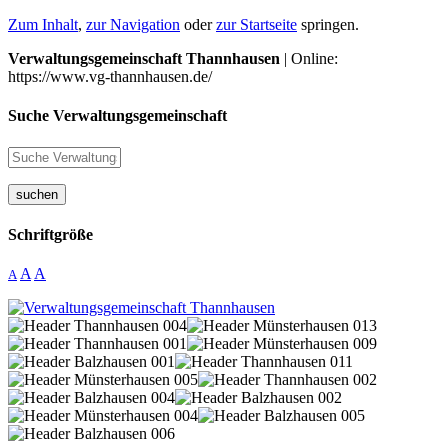
Zum Inhalt
,
zur Navigation
oder
zur Startseite
springen.
Verwaltungsgemeinschaft Thannhausen
| Online:
https://www.vg-thannhausen.de/
Suche Verwaltungsgemeinschaft
suchen
Schriftgröße
A
A
A