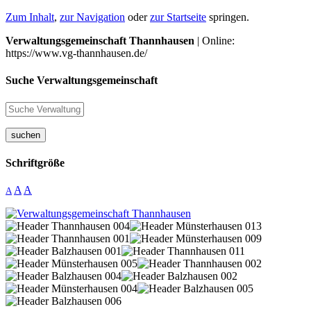
Zum Inhalt
,
zur Navigation
oder
zur Startseite
springen.
Verwaltungsgemeinschaft Thannhausen
| Online:
https://www.vg-thannhausen.de/
Suche Verwaltungsgemeinschaft
suchen
Schriftgröße
A
A
A