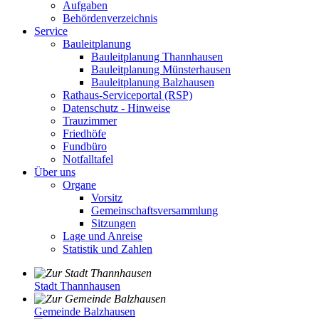
Aufgaben
Behördenverzeichnis
Service
Bauleitplanung
Bauleitplanung Thannhausen
Bauleitplanung Münsterhausen
Bauleitplanung Balzhausen
Rathaus-Serviceportal (RSP)
Datenschutz - Hinweise
Trauzimmer
Friedhöfe
Fundbüro
Notfalltafel
Über uns
Organe
Vorsitz
Gemeinschaftsversammlung
Sitzungen
Lage und Anreise
Statistik und Zahlen
Stadt Thannhausen
Gemeinde Balzhausen