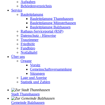
Aufgaben
Behördenverzeichnis
Service
Bauleitplanung
Bauleitplanung Thannhausen
Bauleitplanung Münsterhausen
Bauleitplanung Balzhausen
Rathaus-Serviceportal (RSP)
Datenschutz - Hinweise
Trauzimmer
Friedhöfe
Fundbüro
Notfalltafel
Über uns
Organe
Vorsitz
Gemeinschaftsversammlung
Sitzungen
Lage und Anreise
Statistik und Zahlen
Stadt Thannhausen
Gemeinde Balzhausen