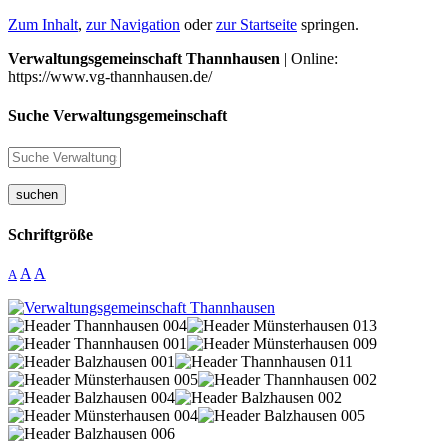
Zum Inhalt
,
zur Navigation
oder
zur Startseite
springen.
Verwaltungsgemeinschaft Thannhausen
| Online:
https://www.vg-thannhausen.de/
Suche Verwaltungsgemeinschaft
suchen
Schriftgröße
A
A
A