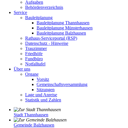
Aufgaben
Behördenverzeichnis
Service
Bauleitplanung
Bauleitplanung Thannhausen
Bauleitplanung Münsterhausen
Bauleitplanung Balzhausen
Rathaus-Serviceportal (RSP)
Datenschutz - Hinweise
Trauzimmer
Friedhöfe
Fundbüro
Notfalltafel
Über uns
Organe
Vorsitz
Gemeinschaftsversammlung
Sitzungen
Lage und Anreise
Statistik und Zahlen
Stadt Thannhausen
Gemeinde Balzhausen