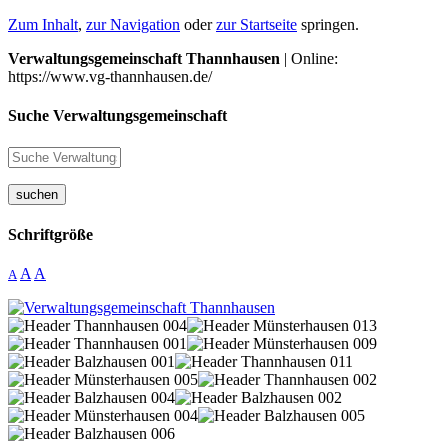
Zum Inhalt
,
zur Navigation
oder
zur Startseite
springen.
Verwaltungsgemeinschaft Thannhausen
| Online:
https://www.vg-thannhausen.de/
Suche Verwaltungsgemeinschaft
suchen
Schriftgröße
A
A
A