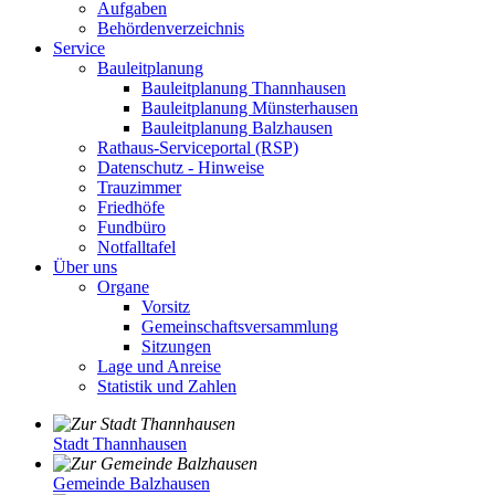
Aufgaben
Behördenverzeichnis
Service
Bauleitplanung
Bauleitplanung Thannhausen
Bauleitplanung Münsterhausen
Bauleitplanung Balzhausen
Rathaus-Serviceportal (RSP)
Datenschutz - Hinweise
Trauzimmer
Friedhöfe
Fundbüro
Notfalltafel
Über uns
Organe
Vorsitz
Gemeinschaftsversammlung
Sitzungen
Lage und Anreise
Statistik und Zahlen
Stadt Thannhausen
Gemeinde Balzhausen