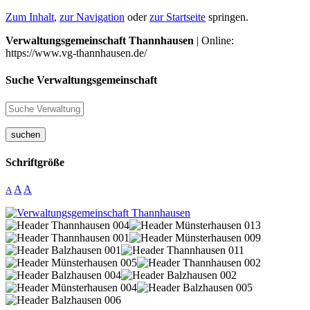
Zum Inhalt
,
zur Navigation
oder
zur Startseite
springen.
Verwaltungsgemeinschaft Thannhausen
| Online:
https://www.vg-thannhausen.de/
Suche Verwaltungsgemeinschaft
suchen
Schriftgröße
A
A
A