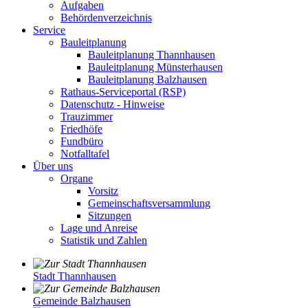
Aufgaben
Behördenverzeichnis
Service
Bauleitplanung
Bauleitplanung Thannhausen
Bauleitplanung Münsterhausen
Bauleitplanung Balzhausen
Rathaus-Serviceportal (RSP)
Datenschutz - Hinweise
Trauzimmer
Friedhöfe
Fundbüro
Notfalltafel
Über uns
Organe
Vorsitz
Gemeinschaftsversammlung
Sitzungen
Lage und Anreise
Statistik und Zahlen
Stadt Thannhausen
Gemeinde Balzhausen