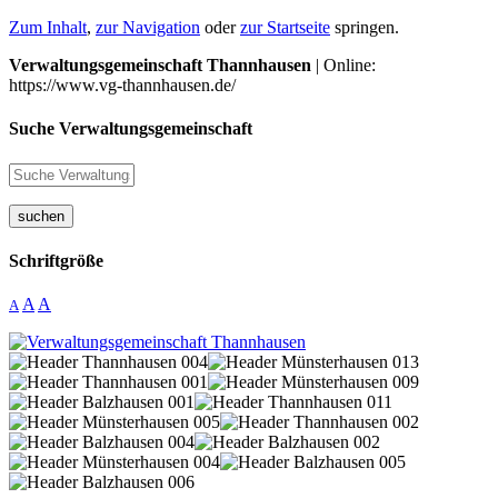
Zum Inhalt
,
zur Navigation
oder
zur Startseite
springen.
Verwaltungsgemeinschaft Thannhausen
| Online:
https://www.vg-thannhausen.de/
Suche Verwaltungsgemeinschaft
suchen
Schriftgröße
A
A
A