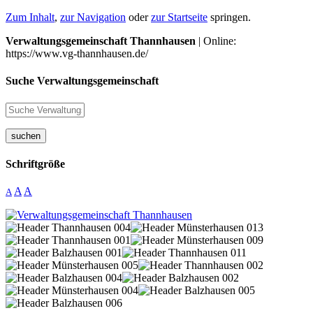
Zum Inhalt
,
zur Navigation
oder
zur Startseite
springen.
Verwaltungsgemeinschaft Thannhausen
| Online:
https://www.vg-thannhausen.de/
Suche Verwaltungsgemeinschaft
suchen
Schriftgröße
A
A
A