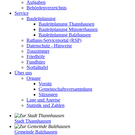
Aufgaben
Behördenverzeichnis
Service
Bauleitplanung
Bauleitplanung Thannhausen
Bauleitplanung Münsterhausen
Bauleitplanung Balzhausen
Rathaus-Serviceportal (RSP)
Datenschutz - Hinweise
Trauzimmer
Friedhöfe
Fundbüro
Notfalltafel
Über uns
Organe
Vorsitz
Gemeinschaftsversammlung
Sitzungen
Lage und Anreise
Statistik und Zahlen
Stadt Thannhausen
Gemeinde Balzhausen