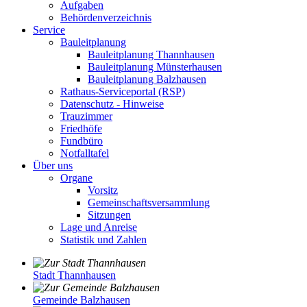
Aufgaben
Behördenverzeichnis
Service
Bauleitplanung
Bauleitplanung Thannhausen
Bauleitplanung Münsterhausen
Bauleitplanung Balzhausen
Rathaus-Serviceportal (RSP)
Datenschutz - Hinweise
Trauzimmer
Friedhöfe
Fundbüro
Notfalltafel
Über uns
Organe
Vorsitz
Gemeinschaftsversammlung
Sitzungen
Lage und Anreise
Statistik und Zahlen
Stadt Thannhausen
Gemeinde Balzhausen