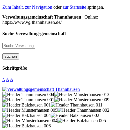
Zum Inhalt
,
zur Navigation
oder
zur Startseite
springen.
Verwaltungsgemeinschaft Thannhausen
| Online:
https://www.vg-thannhausen.de/
Suche Verwaltungsgemeinschaft
suchen
Schriftgröße
A
A
A