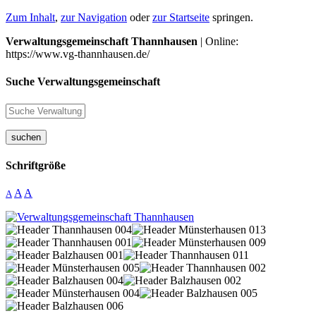
Zum Inhalt
,
zur Navigation
oder
zur Startseite
springen.
Verwaltungsgemeinschaft Thannhausen
| Online:
https://www.vg-thannhausen.de/
Suche Verwaltungsgemeinschaft
suchen
Schriftgröße
A
A
A