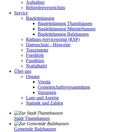
Aufgaben
Behördenverzeichnis
Service
Bauleitplanung
Bauleitplanung Thannhausen
Bauleitplanung Münsterhausen
Bauleitplanung Balzhausen
Rathaus-Serviceportal (RSP)
Datenschutz - Hinweise
Trauzimmer
Friedhöfe
Fundbüro
Notfalltafel
Über uns
Organe
Vorsitz
Gemeinschaftsversammlung
Sitzungen
Lage und Anreise
Statistik und Zahlen
Stadt Thannhausen
Gemeinde Balzhausen