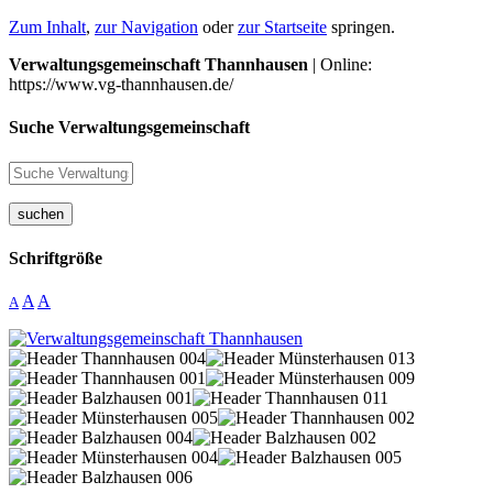
Zum Inhalt
,
zur Navigation
oder
zur Startseite
springen.
Verwaltungsgemeinschaft Thannhausen
| Online:
https://www.vg-thannhausen.de/
Suche Verwaltungsgemeinschaft
suchen
Schriftgröße
A
A
A