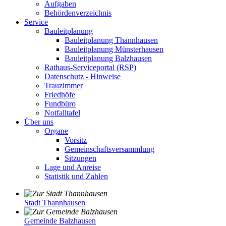
Aufgaben
Behördenverzeichnis
Service
Bauleitplanung
Bauleitplanung Thannhausen
Bauleitplanung Münsterhausen
Bauleitplanung Balzhausen
Rathaus-Serviceportal (RSP)
Datenschutz - Hinweise
Trauzimmer
Friedhöfe
Fundbüro
Notfalltafel
Über uns
Organe
Vorsitz
Gemeinschaftsversammlung
Sitzungen
Lage und Anreise
Statistik und Zahlen
Stadt Thannhausen
Gemeinde Balzhausen