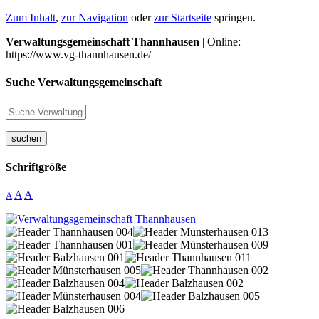
Zum Inhalt
,
zur Navigation
oder
zur Startseite
springen.
Verwaltungsgemeinschaft Thannhausen
| Online:
https://www.vg-thannhausen.de/
Suche Verwaltungsgemeinschaft
suchen
Schriftgröße
A
A
A