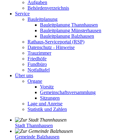
Aufgaben
Behördenverzeichnis
Service
Bauleitplanung
Bauleitplanung Thannhausen
Bauleitplanung Münsterhausen
Bauleitplanung Balzhausen
Rathaus-Serviceportal (RSP)
Datenschutz - Hinweise
Trauzimmer
Friedhöfe
Fundbüro
Notfalltafel
Über uns
Organe
Vorsitz
Gemeinschaftsversammlung
Sitzungen
Lage und Anreise
Statistik und Zahlen
Stadt Thannhausen
Gemeinde Balzhausen