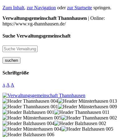
Zum Inhalt
,
zur Navigation
oder
zur Startseite
springen.
Verwaltungsgemeinschaft Thannhausen
| Online:
https://www.vg-thannhausen.de/
Suche Verwaltungsgemeinschaft
suchen
Schriftgröße
A
A
A