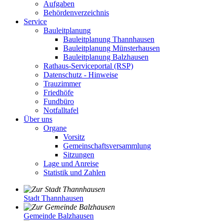
Aufgaben
Behördenverzeichnis
Service
Bauleitplanung
Bauleitplanung Thannhausen
Bauleitplanung Münsterhausen
Bauleitplanung Balzhausen
Rathaus-Serviceportal (RSP)
Datenschutz - Hinweise
Trauzimmer
Friedhöfe
Fundbüro
Notfalltafel
Über uns
Organe
Vorsitz
Gemeinschaftsversammlung
Sitzungen
Lage und Anreise
Statistik und Zahlen
Stadt Thannhausen
Gemeinde Balzhausen