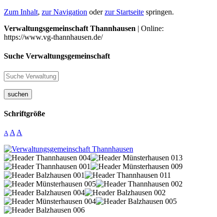
Zum Inhalt
,
zur Navigation
oder
zur Startseite
springen.
Verwaltungsgemeinschaft Thannhausen
| Online:
https://www.vg-thannhausen.de/
Suche Verwaltungsgemeinschaft
suchen
Schriftgröße
A
A
A