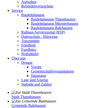
Aufgaben
Behördenverzeichnis
Service
Bauleitplanung
Bauleitplanung Thannhausen
Bauleitplanung Münsterhausen
Bauleitplanung Balzhausen
Rathaus-Serviceportal (RSP)
Datenschutz - Hinweise
Trauzimmer
Friedhöfe
Fundbüro
Notfalltafel
Über uns
Organe
Vorsitz
Gemeinschaftsversammlung
Sitzungen
Lage und Anreise
Statistik und Zahlen
Stadt Thannhausen
Gemeinde Balzhausen